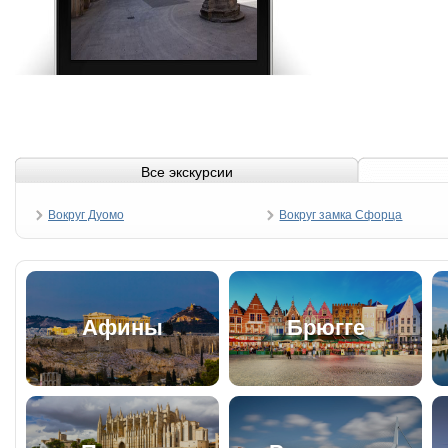
Все экскурсии
Вокруг Дуомо
Вокруг замка Сфорца
Афины
Брюгге