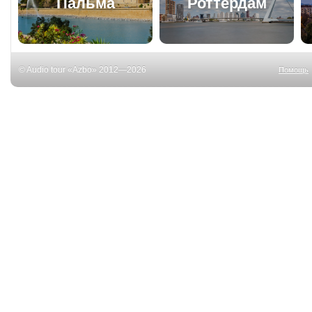
Пальма
Роттердам
© Audio tour «Azbo» 2012—2026
Помощь