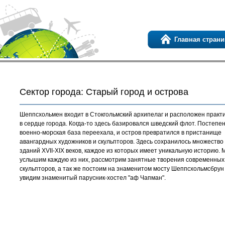
Главная страни
Сектор города: Старый город и острова
Шеппсхольмен входит в Стокгольмский архипелаг и расположен практ
в сердце города. Когда-то здесь базировался шведский флот. Постепе
военно-морская база переехала, и остров превратился в пристанище
авангардных художников и скульпторов. Здесь сохранилось множество
зданий XVII-XIX веков, каждое из которых имеет уникальную историю. 
услышим каждую из них, рассмотрим занятные творения современных
скульпторов, а так же постоим на знаменитом мосту Шеппсхольмсбрун
увидим знаменитый парусник-хостел "аф Чапман".