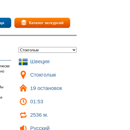
ца
Каталог экскурсий
Швеция
ически
нно
Стокгольм
Мы
19 остановок
 и
01:53
2536 м.
Русский