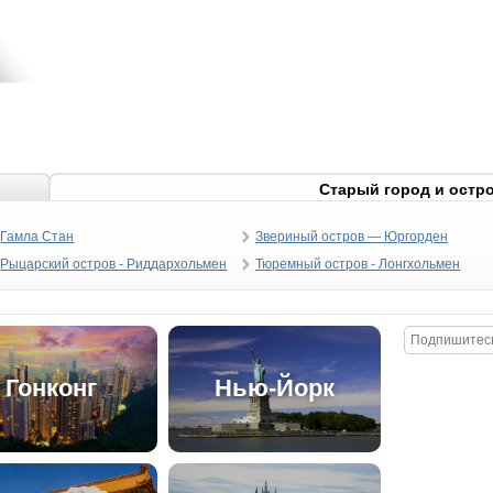
Старый город и остр
Гамла Стан
Звериный остров — Юргорден
Рыцарский остров - Риддархольмен
Тюремный остров - Лонгхольмен
Гонконг
Нью-Йорк