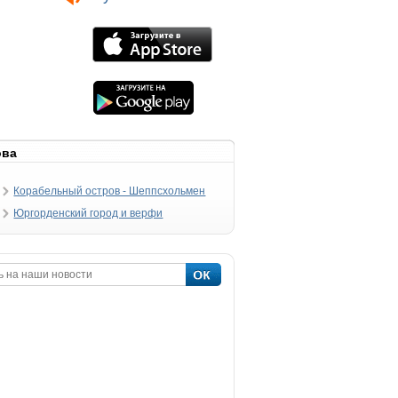
ова
Корабельный остров - Шеппсхольмен
Юргорденский город и верфи