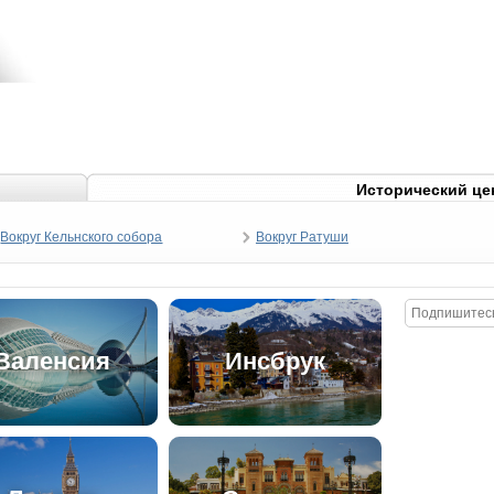
Исторический це
Вокруг Кельнского собора
Вокруг Ратуши
Валенсия
Инсбрук