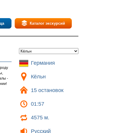
ца
Каталог экскурсий
Германия
ороду
ы,
Кёльн
алы -
нии!
15 остановок
01:57
4575 м.
Русский