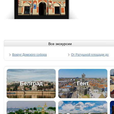
Все экскурсии
Вокруг Домского собора
От Ратушной площади до
Бастионной горки
Белград
Гент