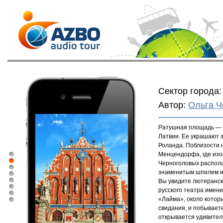
Сектор города:
Автор:
Ольга Ч
Ратушная площадь — 
Латвии. Ее украшают 
Роланда. Поблизости 
Менцендорфа, где изо
Черноголовых распола
знаменитым шпилем и 
Вы увидите лютеранск
русского театра имен
«Лайма», около котор
свидания, и побываете
открывается удивитель