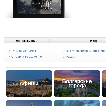
Все экскурсии
Вверх от 
Бульвар Ла Рамбла
Вокруг Кафедрального собор
От Борна до Эшампле
Раваль
Болгарские
Афины
города