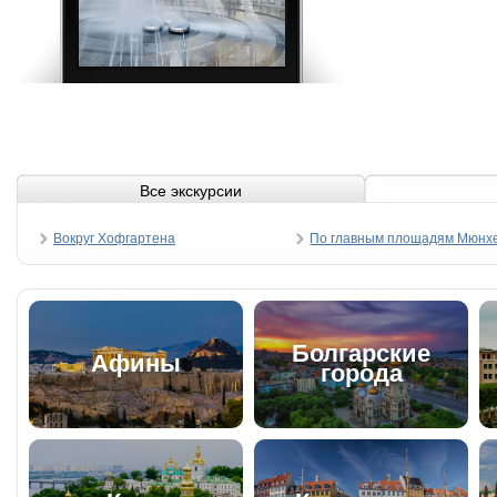
Все экскурсии
Вокруг Хофгартена
По главным площадям Мюнх
Болгарские
Афины
города