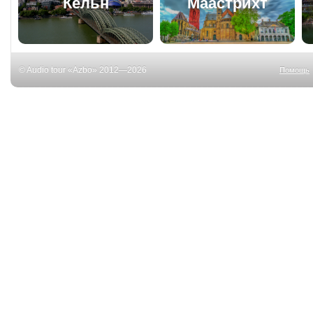
Кёльн
Маастрихт
© Audio tour «Azbo» 2012—2026
Помощь