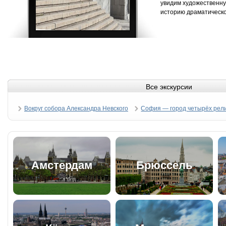
увидим художественну
историю драматическо
Все экскурсии
Вокруг собора Александра Невского
София — город четырёх рел
Амстердам
Брюссель