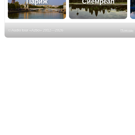
Париж
Сиемреап
© Audio tour «Azbo» 2012—2026
Помощь