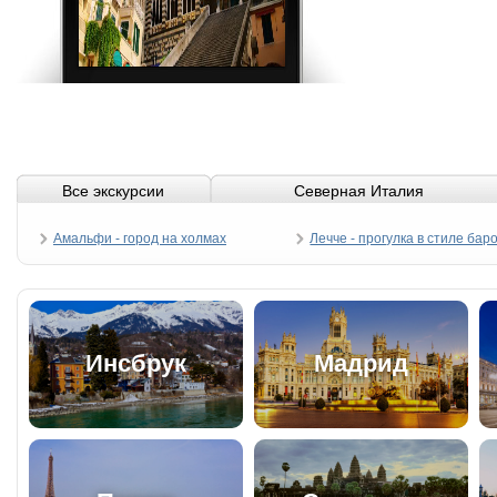
Все экскурсии
Северная Италия
Амальфи - город на холмах
Лечче - прогулка в стиле бар
Инсбрук
Мадрид