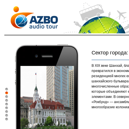
Сектор города:
В XIX веке Шанхай, б
превратился в экономи
резиденцией многих е
шанхайского бульвара
многочисленные образ
которые объединяют е
элементами. В северн
«Рокбунд» — ансамбль
многообразие колониа