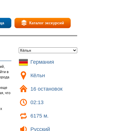
ца
Каталог экскурсий
Германия
ий,
йти в
Кёльн
города
 еще
16 остановок
ая, что
02:13
их
6175 м.
Русский