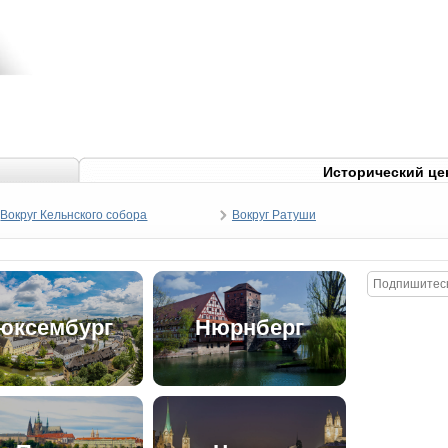
Исторический це
Вокруг Кельнского собора
Вокруг Ратуши
юксембург
Нюрнберг