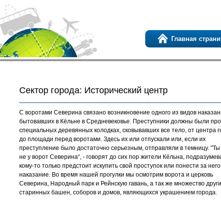
Главная страни
Сектор города: Исторический центр
С воротами Северина связано возникновение одного из видов наказан
бытовавших в Кёльне в Средневековье. Преступники должны были про
специальных деревянных колодках, сковывавших все тело, от центра 
до площади перед воротами. Здесь их или отпускали или, если их
преступление было достаточно серьезным, отправляли в темницу. "Ты
не у ворот Северина“, - говорят до сих пор жители Кёльна, подразумев
кому-то только предстоит искупить свой проступок или понести за него
наказание. Во время нашей прогулки мы осмотрим ворота и церковь
Северина, Народный парк и Рейнскую гавань, а так же множество друг
старинных башен, соборов и домов, являющихся украшением города.