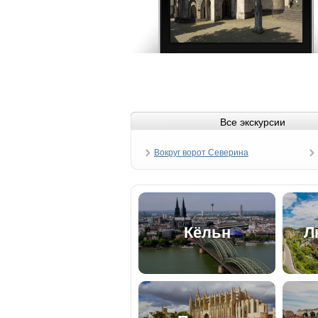
Все экскурсии
Вокруг ворот Северина
Кёльн
Л