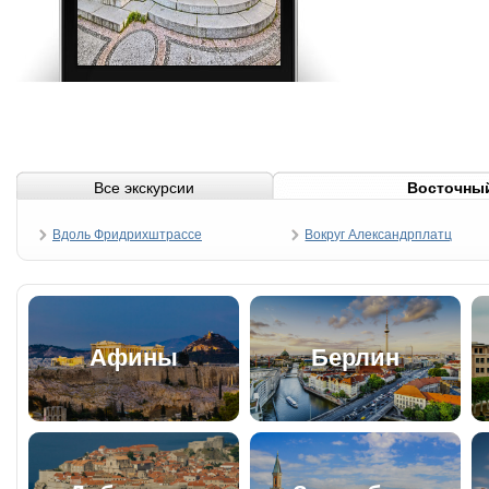
Все экскурсии
Восточны
Вдоль Фридрихштрассе
Вокруг Александрплатц
Афины
Берлин