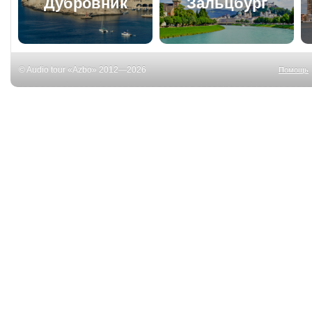
Дубровник
Зальцбург
© Audio tour «Azbo» 2012—2026
Помощь