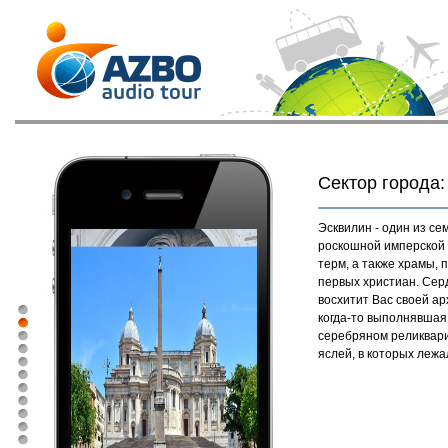
Сектор города:
Эсквилин - один из се
роскошной имперской 
терм, а также храмы,
первых христиан. Сер
восхитит Вас своей а
когда-то выполнявшая 
серебряном реликвари
яслей, в которых леж