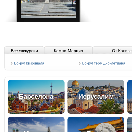
Все экскурсии
Кампо-Марцио
От Колизе
Вокруг Квиринала
Вокруг терм Диоклетиана
Барселона
Иерусалим