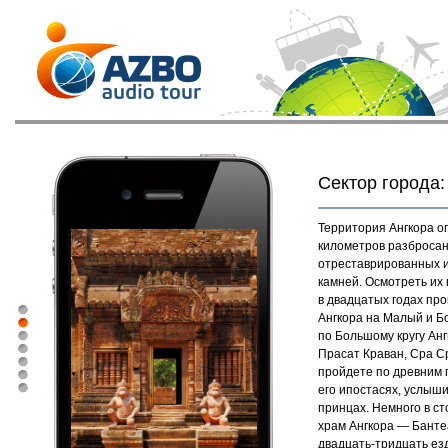
Сектор города:
Территория Ангкора о
километров разбросан
отреставрированных и
камней. Осмотреть их
в двадцатых годах пр
Ангкора на Малый и Б
по Большому кругу Анг
Прасат Краван, Сра С
пройдете по древним 
его ипостасях, услыши
принцах. Немного в с
храм Ангкора — Бантеа
двадцать-тридцать езд