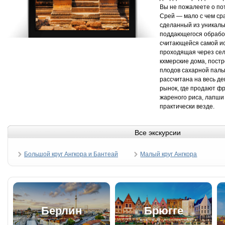
Вы не пожалеете о по
Срей — мало с чем ср
сделанный из уникальн
поддающегося обработ
считающейся самой ис
проходящая через сел
кхмерские дома, постр
плодов сахарной пальм
рассчитана на весь д
рынок, где продают фр
жареного риса, лапши
практически везде.
Все экскурсии
Большой круг Ангкора и Бантеай
Малый круг Ангкора
Срей
Берлин
Брюгге