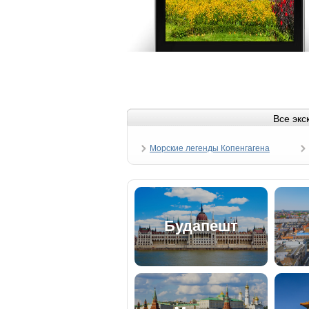
Все экс
Морские легенды Копенгагена
Будапешт