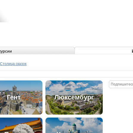
курсии
Столица сказок
Гент
Люксембург