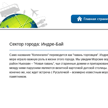
Главная страни
Сектор города: Индре-Бай
Само название "Копенгаген" переводится как "гавань торговцев". Издр
море играло важную роль в жизни этого города. Мы увидим Морские во
район Ньюхавн – "Новая гавань", чьи старинные домики и припаркова
между ними парусники являются визитной карточкой датской столицы.
конечно же, нас ждет встреча с Русалочкой – всемирно известным мор
памятником.