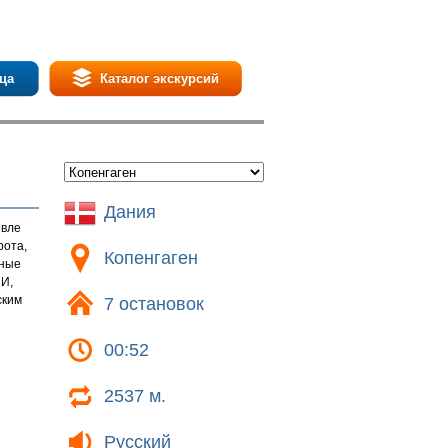
ца
Каталог экскурсий
Дания
евле
рота,
Копенгаген
нные
 И,
ским
7 остановок
00:52
2537 м.
Русский