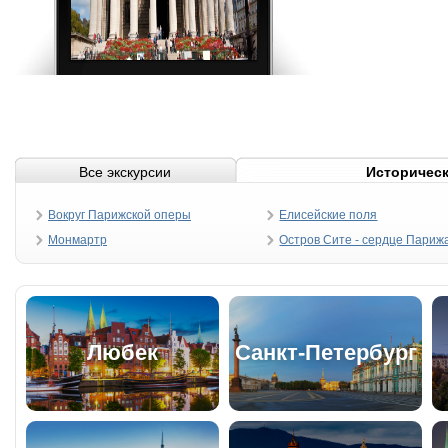
Все экскурсии
Историческ
Вокруг Парижской оперы
Елисейские поля
Монмартр
Остров Сите - сердце Париж
Любек
Санкт-Петербург