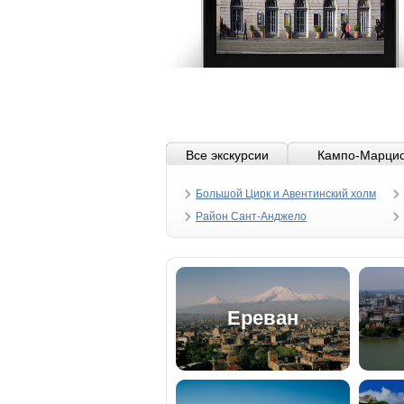
Все экскурсии
Кампо-Марци
Большой Цирк и Авентинский холм
Район Сант-Анджело
Ереван