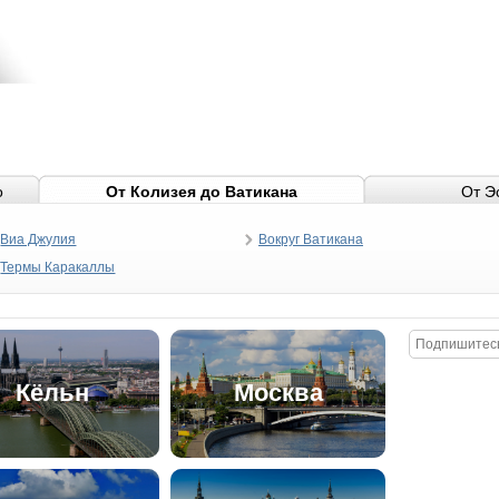
о
От Колизея до Ватикана
От Э
Виа Джулия
Вокруг Ватикана
Термы Каракаллы
Кёльн
Москва