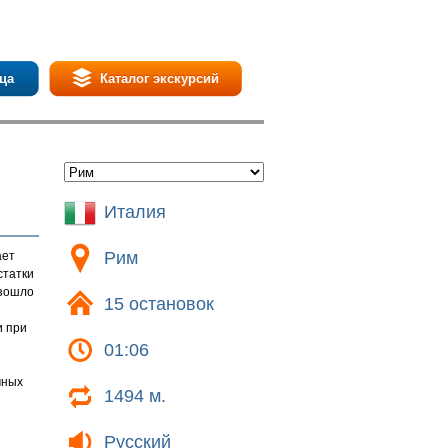
ца
Каталог экскурсий
Италия
Рим
ает
статки
изошло
15 остановок
и при
01:06
чных
1494 м.
Русский