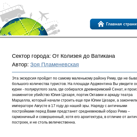
Главная страни
Сектор города: От Колизея до Ватикана
Автор:
Зоя Пламеневская
Эта экскурсия пройдет по самому маленькому району Риму, где не быв
большого количества туристов. На площади Арджентина Вы увидите о
курии - полукруглого зала, где собирался древнеримский Сенат, и про
знаменитое убийство Юлия Цезаря, портик Октавии и аркаду театра
Марцелла, который начали строить еще при Юлии Цезаре, а закончил
императоре Августе в 17 году до нашей эры. Наряду с античными
постройками перед Вами предстанет средневековый образ Рима –
гармоничный и совершенный, хотя его архитектура, в отличие от анти
построек, и не столь величественна.