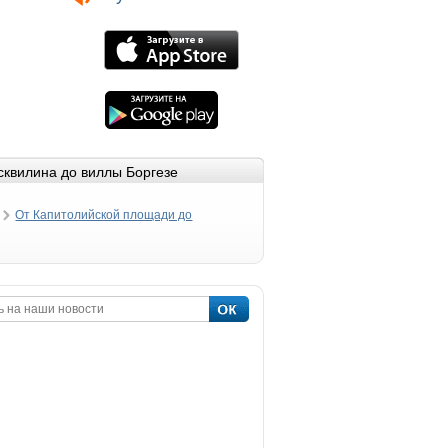
сквилина до виллы Боргезе
От Капитолийской площади до
Колизея