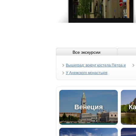
Все экскурсии
Вышеград: вокруг костела Петра и
Павла
У Анежского монастыря
Венеция
К