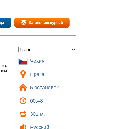
ца
Каталог экскурсий
Чехия
ели от
свои
Прага
5 остановок
00:48
301 м.
Русский