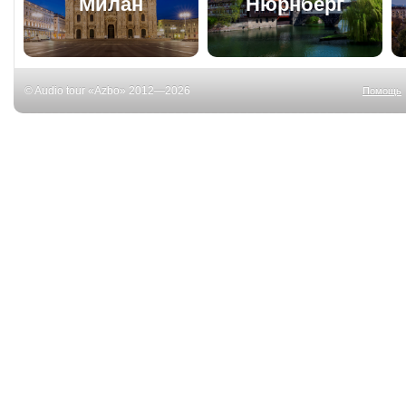
Милан
Нюрнберг
© Audio tour «Azbo» 2012—2026
Помощь