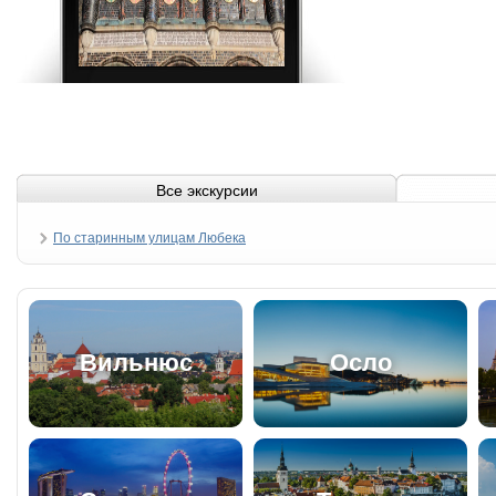
Все экскурсии
По старинным улицам Любека
Вильнюс
Осло